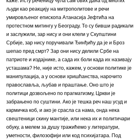
каже. Исту реченицу чула сам ових дана од многих
људи као реакцију на митрополитове и речи
умировљеног епископа Атанасија Јефтића на
протестном митингу у Београду. То су бивши радикали
и заслужили, зар нису и они клели у Скупштини
Србије, зар нису поручивали Ђинђићу да је и Броз
шепао пред смрт? Зар они нису делили Србе на
патриоте и издајнике, а сада их боли када их називају
усташама? Не, није исто, кажем, у основи политике је
манипулација, а у основи хришћанства, нарочито
православља, љубав и праштање. Оно што је
политици дозвољено по прагматизму, Цркви је
забрањено по суштини. Ако је тешка реч наш усуд и
кармичка коб, и ако је срасла са нама, онда нека
свештеници скину мантије, или нека их и политичари
обуку, а мелем за душу тражићемо у литератури,
уметности, филозофији или код психијатара. Под