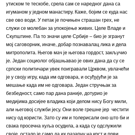
утиском те тескобе, срела сам се наредног дана са
игуманом у једном манастиру. Каже, бојим се куда нас
све ово води. У петак је почињен страшан грех, не
служи се молебан за упокојење живих. Целе Владе и
Скупштине. Па то значи целе Србије – био је згранут
мој саговорник, иначе, добар познавалац лика и дела
митрополита. Његов мач је његова гордост, закључио
је. Један социолог објашњавао је ових дана да су се
српски политичари увек поигравали Црквом, увлачећи
је у своју игру, када им одговара, и осуђујући је за
мешање када им не одговара. Један стручњак за
безбедност, само пар дана раније, дотурио је
медијима досијее владика који делом нису Богу мили,
али његовој служби јесу. Они воле грешне јер честити
нису од користи. Зато су им и толерисали оно што би и
свака просечна хуља осудила, а када су одслужили
своје, остало је само да их разапну на крст и први