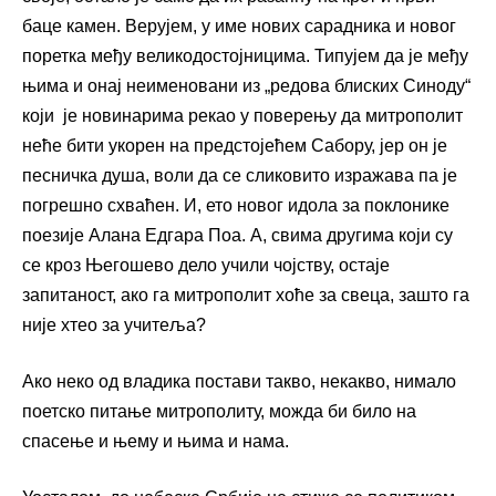
баце камен. Верујем, у име нових сарадника и новог
поретка међу великодостојницима. Типујем да је међу
њима и онај неименовани из „редова блиских Синоду“
који је новинарима рекао у поверењу да митрополит
неће бити укорен на предстојећем Сабору, јер он је
песничка душа, воли да се сликовито изражава па је
погрешно схваћен. И, ето новог идола за поклонике
поезије Алана Едгара Поа. А, свима другима који су
се кроз Његошево дело учили чојству, остаје
запитаност, ако га митрополит хоће за свеца, зашто га
није хтео за учитеља?
Ако неко од владика постави такво, некакво, нимало
поетско питање митрополиту, можда би било на
спасење и њему и њима и нама.