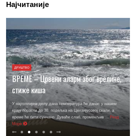
Најчитаније
ДРУШТВО
ВРЕМЕ – Црвени аларм због врелине,
стиже киша
У најтоплијем делу дана температура ће данас у нашем
крају порасти до 38. подељка на Целзијусовој скали, а
време ће бити сунчано. Дуваће слаб, променљив ...
Реад
Море