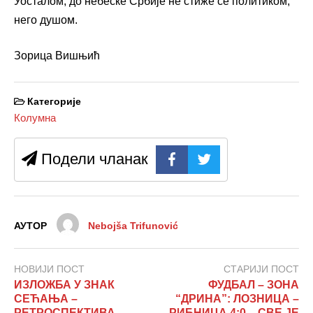
Уосталом, до небеске Србије не стиже се политиком,
него душом.
Зорица Вишњић
Категорије
Колумна
Подели чланак
АУТОР
Nebojša Trifunović
НОВИЈИ ПОСТ
СТАРИЈИ ПОСТ
ИЗЛОЖБА У ЗНАК
ФУДБАЛ – ЗОНА
СЕЋАЊА –
“ДРИНА”: ЛОЗНИЦА –
РЕТРОСПЕКТИВА
РИБНИЦА 4:0 – СВЕ ЈЕ