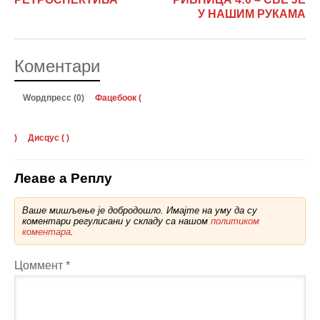
У НАШИМ РУКАМА
Коментари
Wордпресс (0)
Фацебоок (
)
Дисqус (
)
Леаве а Реплy
Ваше мишљење је добродошло. Имајте на уму да су
коментари регулисани у складу са нашом
политиком
коментара
.
Цоммент
*