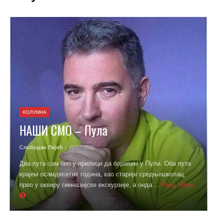
КОЛУМНА
НАШИ СМО – Пула
Слободан Пајић
- 25/07/2026
Два пута сам био у прилици да боравим у Пули. Оба пута
крајем осамдесетих година, као старији средњошколац,
прво у оквиру гимназијске екскурзије, а онда ...
Реад Море