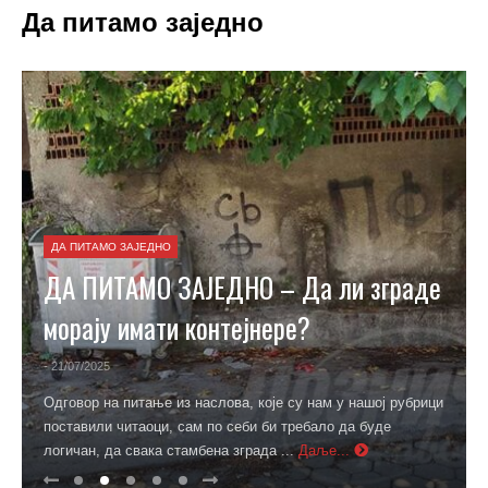
Да питамо заједно
ДА ПИТАМО ЗАЈЕДНО
ДА ПИТАМО ЗАЈЕДНО – Да ли зграде
морају имати контејнере?
- 21/07/2025
Одговор на питање из наслова, које су нам у нашој рубрици
поставили читаоци, сам по себи би требало да буде
логичан, да свака стамбена зграда ...
Даље...