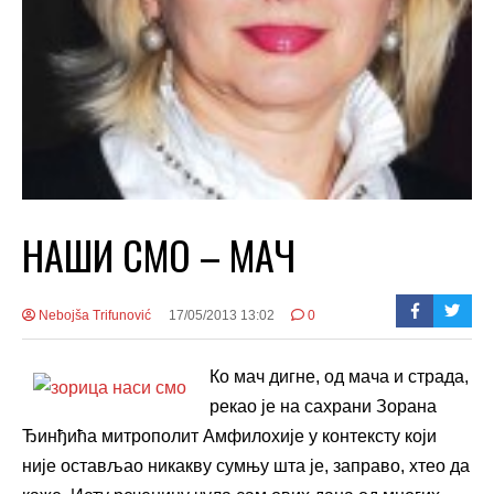
НАШИ СМО – МАЧ
Nebojša Trifunović
17/05/2013 13:02
0
Ко мач дигне, од мача и страда,
рекао је на сахрани Зорана
Ђинђића митрополит Амфилохије у контексту који
није остављао никакву сумњу шта је, заправо, хтео да