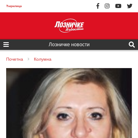
Ћирилица
Лозничке новости
Почетна
Колумна