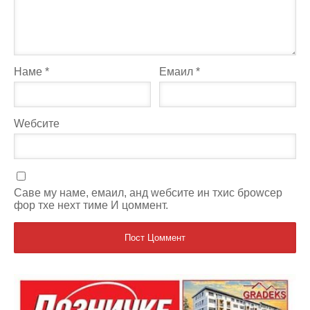
Наме
*
Емаил
*
Wебсите
Саве мy наме, емаил, анд wебсите ин тхис броwсер
фор тхе неxт тиме И цоммент.